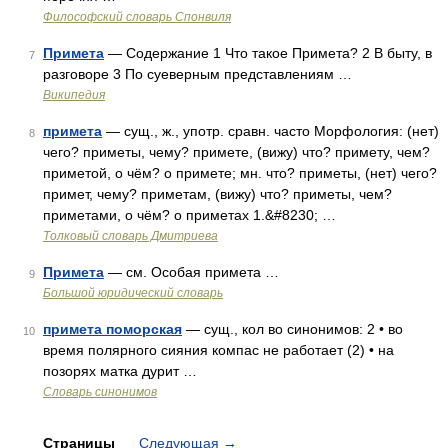
Философский словарь Спонвиля
Примета
— Содержание 1 Что такое Примета? 2 В быту, в
7
разговоре 3 По суеверным представлениям …
Википедия
примета
— сущ., ж., употр. сравн. часто Морфология: (нет)
8
чего? приметы, чему? примете, (вижу) что? примету, чем?
приметой, о чём? о примете; мн. что? приметы, (нет) чего?
примет, чему? приметам, (вижу) что? приметы, чем?
приметами, о чём? о приметах 1.&#8230; …
Толковый словарь Дмитриева
Примета
— см. Особая примета …
9
Большой юридический словарь
примета поморская
— сущ., кол во синонимов: 2 • во
10
время полярного сияния компас не работает (2) • на
позорях матка дурит …
Словарь синонимов
Страницы
Следующая
→