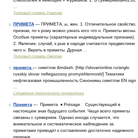
слабосилен и немощен.» Фурманов. 2. В суеверных&#8230;
…
Толковый словарь Ушакова
ПРИМЕТА
— ПРИМЕТА, ы, жен. 1. Отличительное свойство,
4
признак, по к рому можно узнать кого что н. Приметы весны.
Особые приметы (характерные индивидуальные признаки).
2. Явление, случай, к рые в народе считаются предвестием
чего н. Верить в приметы. Дурная …
Толковый словарь Ожегова
примета
— симптом &mdash; [http://slovarionline.ru/anglo
5
russkiy slovar neftegazovoy promyishlennosti/] Тематики
нефтегазовая промышленность Синонимы симптом EN sign
…
Справочник технического переводчика
Примета
— Примета ♦ Présage Существующий в
6
настоящем знак будущего события. Чаще всего приметы
связаны с суеверием. Однако иногда случается, что
внимательное и систематическое наблюдение за
приметами приводит к составлению достаточно надежного
перечня …